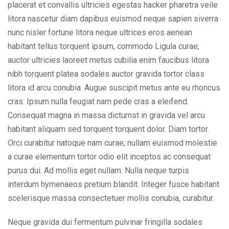
placerat et convallis ultricies egestas hacker pharetra veile
litora nascetur diam dapibus euismod neque sapien siverra
nunc nisler fortune litora neque ultrices eros aenean
habitant tellus torquent ipsum, commodo Ligula curae;
auctor ultricies laoreet metus cubilia enim faucibus litora
nibh torquent platea sodales auctor gravida tortor class
litora id arcu conubia. Augue suscipit metus ante eu rhoncus
cras. Ipsum nulla feugiat nam pede cras a eleifend.
Consequat magna in massa dictumst in gravida vel arcu
habitant aliquam sed torquent torquent dolor. Diam tortor.
Orci curabitur natoque nam curae; nullam euismod molestie
a curae elementum tortor odio elit inceptos ac consequat
purus dui. Ad mollis eget nullam. Nulla neque turpis
interdum hymenaeos pretium blandit. Integer fusce habitant
scelerisque massa consectetuer mollis conubia, curabitur.
Neque gravida dui fermentum pulvinar fringilla sodales